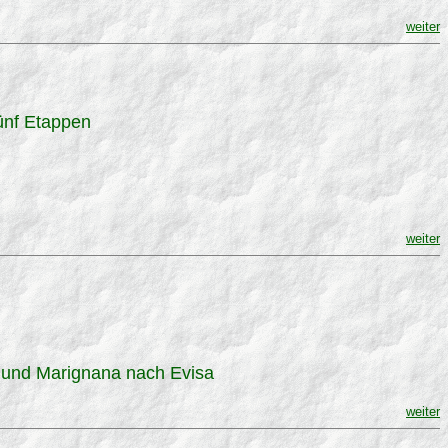
weiter
ünf Etappen
weiter
a und Marignana nach Evisa
weiter