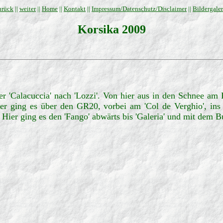
urück
||
weiter
||
Home
||
Kontakt
||
Impressum/Datenschutz/Disclaimer
||
Bildergaler
Korsika 2009
über 'Calacuccia' nach 'Lozzi'. Von hier aus in den Schnee am
ter ging es über den GR20, vorbei am 'Col de Verghio', ins 
. Hier ging es den 'Fango' abwärts bis 'Galeria' und mit dem B