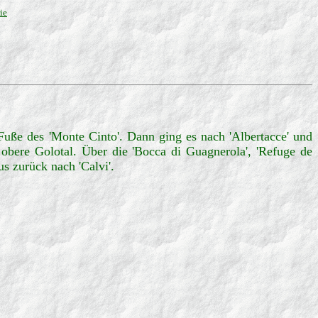
ie
 Fuße des 'Monte Cinto'. Dann ging es nach 'Albertacce' und
obere Golotal. Über die 'Bocca di Guagnerola', 'Refuge de
us zurück nach 'Calvi'.