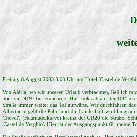
D
weit
Freitag, 8.August 2003 8:00 Uhr am Hotel 'Castel de Verghi
Von Alèria, wo wir unseren Urlaub verbrachten, ließ ich mi
über die N193 bis Francardo. Hier links ab auf der D84 ins 
Straße immer weiter das Tal aufwärts. Wir durchfahren das
Albertacce geht die Fahrt und die Landschaft wird langsam 
Cheval', (Haarnadelkurve) kreuzt der GR20 die Straße. Sch
'Castel de Verghio'. Hier ist der Ausgangspunkt für meine To
Die Straße verläuft am Hotel vorbei noch ca. 1km aufwärts b