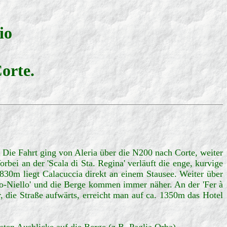
io
orte.
 Die Fahrt ging von Aleria über die N200 nach Corte, weiter
bei an der 'Scala di Sta. Regina' verläuft die enge, kurvige
830m liegt Calacuccia direkt an einem Stausee. Weiter über
ldo-Niello' und die Berge kommen immer näher. An der 'Fer à
 die Straße aufwärts, erreicht man auf ca. 1350m das Hotel
sten Ausblicke auf die Berge (z.B. Paglia Orba).