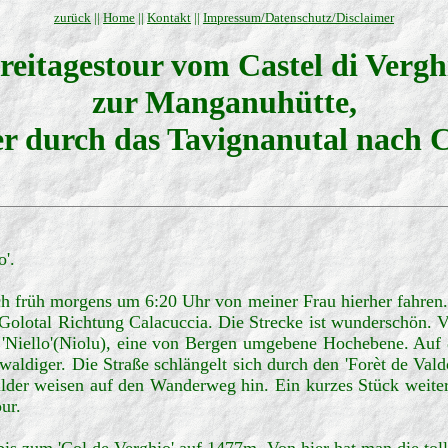
zurück
||
Home
||
Kontakt
||
Impressum/Datenschutz/Disclaimer
reitagestour vom Castel di Vergh
zur Manganuhütte,
er durch das Tavignanutal nach C
o'.
ch früh morgens um 6:20 Uhr von meiner Frau hierher fahren.
Golotal Richtung Calacuccia. Die Strecke ist wunderschön. Vor
 'Niello'(Niolu), eine von Bergen umgebene Hochebene. Auf 
waldiger. Die Straße schlängelt sich durch den 'Forèt de Va
ilder weisen auf den Wanderweg hin. Ein kurzes Stück weiter,
ur.
is zum 'Col de Verghio' auf 1477m. Von hier hat man die toll