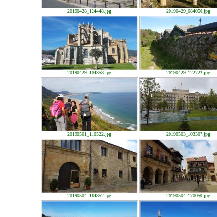
20190428_124448.jpg
20190429_084050.jpg
20190429_104358.jpg
20190429_122722.jpg
20190501_110522.jpg
20190503_103307.jpg
20190504_164852.jpg
20190504_170050.jpg