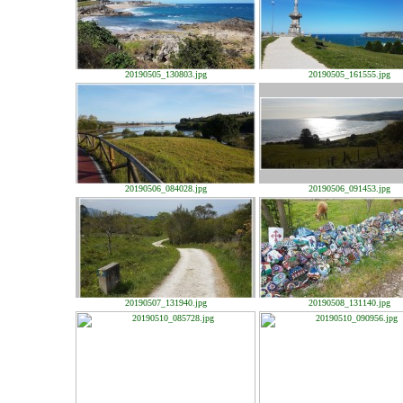
20190505_130803.jpg
20190505_161555.jpg
20190506_084028.jpg
20190506_091453.jpg
20190507_131940.jpg
20190508_131140.jpg