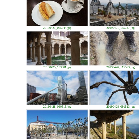
20190421_075544.jpg
20190421_155737.jpg
20190425_103601.jpg
20190426_115553.jpg
20190428_090515.jpg
20190428_091513.jpg