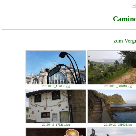
H
Camino
zum Vergr
20190418_114831.jpg
20190419_084810.jpg
20190419_175211.jpg
20190420_081608.jpg