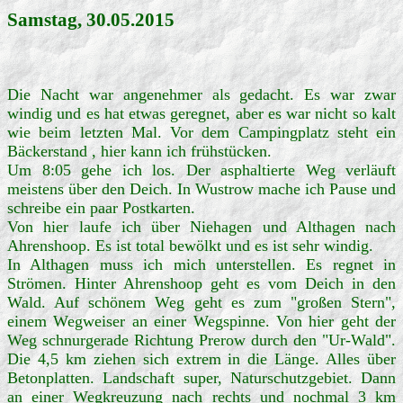
Samstag, 30.05.2015
Die Nacht war angenehmer als gedacht. Es war zwar
windig und es hat etwas geregnet, aber es war nicht so kalt
wie beim letzten Mal. Vor dem Campingplatz steht ein
Bäckerstand , hier kann ich frühstücken.
Um 8:05 gehe ich los. Der asphaltierte Weg verläuft
meistens über den Deich. In Wustrow mache ich Pause und
schreibe ein paar Postkarten.
Von hier laufe ich über Niehagen und Althagen nach
Ahrenshoop. Es ist total bewölkt und es ist sehr windig.
In Althagen muss ich mich unterstellen. Es regnet in
Strömen. Hinter Ahrenshoop geht es vom Deich in den
Wald. Auf schönem Weg geht es zum "großen Stern",
einem Wegweiser an einer Wegspinne. Von hier geht der
Weg schnurgerade Richtung Prerow durch den "Ur-Wald".
Die 4,5 km ziehen sich extrem in die Länge. Alles über
Betonplatten. Landschaft super, Naturschutzgebiet. Dann
an einer Wegkreuzung nach rechts und nochmal 3 km