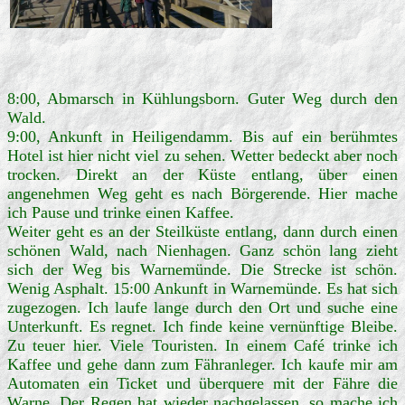
8:00, Abmarsch in Kühlungsborn. Guter Weg durch den
Wald.
9:00, Ankunft in Heiligendamm. Bis auf ein berühmtes
Hotel ist hier nicht viel zu sehen. Wetter bedeckt aber noch
trocken. Direkt an der Küste entlang, über einen
angenehmen Weg geht es nach Börgerende. Hier mache
ich Pause und trinke einen Kaffee.
Weiter geht es an der Steilküste entlang, dann durch einen
schönen Wald, nach Nienhagen. Ganz schön lang zieht
sich der Weg bis Warnemünde. Die Strecke ist schön.
Wenig Asphalt. 15:00 Ankunft in Warnemünde. Es hat sich
zugezogen. Ich laufe lange durch den Ort und suche eine
Unterkunft. Es regnet. Ich finde keine vernünftige Bleibe.
Zu teuer hier. Viele Touristen. In einem Café trinke ich
Kaffee und gehe dann zum Fähranleger. Ich kaufe mir am
Automaten ein Ticket und überquere mit der Fähre die
Warne. Der Regen hat wieder nachgelassen, so mache ich