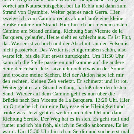
vorbei am Naturschutzgebiet bei La Rabia und dann zum
Strand von Oyambre. Weiter geht es nach Gerra. Hier
zweige ich vom Camino rechts ab und laufe eine kleine
Straße runter zum Strand. Hier bin ich bei meinem ersten
Camino am Strand entlang, Richtung San Vicente de la
Barquera, gelaufen. Heute sieht es schlecht aus. Es ist Flut,
das Wasser ist zu hoch und der Abschnitt an den Felsen ist
nicht passierbar. Das Wetter ist einigermaßen schön, also
warte ich, bis die Flut etwas zurückgeht. Um 11:30 Uhr
kann ich die Stelle passieren und komme auf die andere
Seite der Felsen. Jetzt sitze ich noch etwas in der Sonne
und trockne meine Sachen. Bei der Aktion habe ich mir
den rechten, kleinen Zeh verletzt. Er schmerzt und ist rot.
Weiter geht es am Strand entlang, barfuß über den festen
Sand. Wieder auf dem Camino geht es nun über die
Brücke nach San Vicente de La Barquera. 13:20 Uhr. Hier
im Ort suche ich mir eine Bar, esse eine Kleinigkeit und
trinke was. Jetzt geht es weiter durch den Ort und dann
Richtung Serdio. Der Weg hat es in sich. Es geht rauf und
runter und ich bin froh, als ich in Serdio ankomme. Es ist
warm. Um 15:30 Uhr bin ich in Serdio und suche erst mal