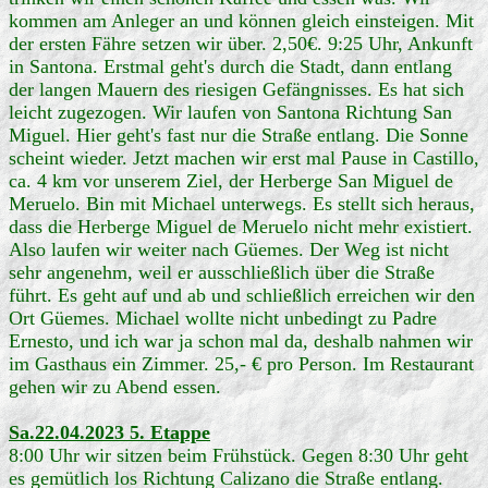
kommen am Anleger an und können gleich einsteigen. Mit
der ersten Fähre setzen wir über. 2,50€. 9:25 Uhr, Ankunft
in Santona. Erstmal geht's durch die Stadt, dann entlang
der langen Mauern des riesigen Gefängnisses. Es hat sich
leicht zugezogen. Wir laufen von Santona Richtung San
Miguel. Hier geht's fast nur die Straße entlang. Die Sonne
scheint wieder. Jetzt machen wir erst mal Pause in Castillo,
ca. 4 km vor unserem Ziel, der Herberge San Miguel de
Meruelo. Bin mit Michael unterwegs. Es stellt sich heraus,
dass die Herberge Miguel de Meruelo nicht mehr existiert.
Also laufen wir weiter nach Güemes. Der Weg ist nicht
sehr angenehm, weil er ausschließlich über die Straße
führt. Es geht auf und ab und schließlich erreichen wir den
Ort Güemes. Michael wollte nicht unbedingt zu Padre
Ernesto, und ich war ja schon mal da, deshalb nahmen wir
im Gasthaus ein Zimmer. 25,- € pro Person. Im Restaurant
gehen wir zu Abend essen.
Sa.22.04.2023 5. Etappe
8:00 Uhr wir sitzen beim Frühstück. Gegen 8:30 Uhr geht
es gemütlich los Richtung Calizano die Straße entlang.