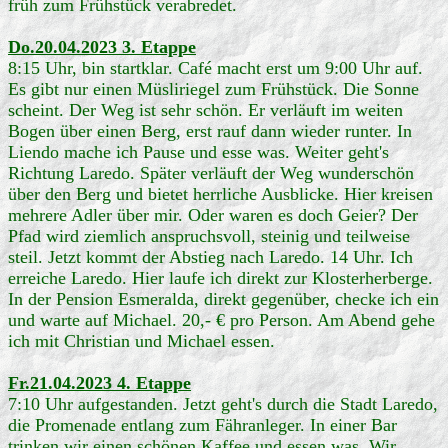
früh zum Frühstück verabredet.
Do.20.04.2023 3. Etappe
8:15 Uhr, bin startklar. Café macht erst um 9:00 Uhr auf.
Es gibt nur einen Müsliriegel zum Frühstück. Die Sonne
scheint. Der Weg ist sehr schön. Er verläuft im weiten
Bogen über einen Berg, erst rauf dann wieder runter. In
Liendo mache ich Pause und esse was. Weiter geht's
Richtung Laredo. Später verläuft der Weg wunderschön
über den Berg und bietet herrliche Ausblicke. Hier kreisen
mehrere Adler über mir. Oder waren es doch Geier? Der
Pfad wird ziemlich anspruchsvoll, steinig und teilweise
steil. Jetzt kommt der Abstieg nach Laredo. 14 Uhr. Ich
erreiche Laredo. Hier laufe ich direkt zur Klosterherberge.
In der Pension Esmeralda, direkt gegenüber, checke ich ein
und warte auf Michael. 20,- € pro Person. Am Abend gehe
ich mit Christian und Michael essen.
Fr.21.04.2023 4. Etappe
7:10 Uhr aufgestanden. Jetzt geht's durch die Stadt Laredo,
die Promenade entlang zum Fähranleger. In einer Bar
trinken wir einen schönen Kaffee und essen was. Wir