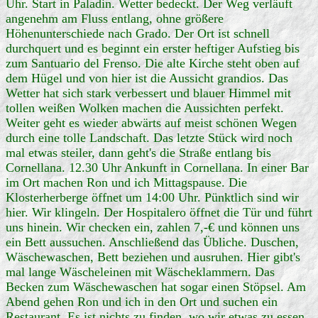
Uhr. Start in Paladin. Wetter bedeckt. Der Weg verläuft
angenehm am Fluss entlang, ohne größere
Höhenunterschiede nach Grado. Der Ort ist schnell
durchquert und es beginnt ein erster heftiger Aufstieg bis
zum Santuario del Frenso. Die alte Kirche steht oben auf
dem Hügel und von hier ist die Aussicht grandios. Das
Wetter hat sich stark verbessert und blauer Himmel mit
tollen weißen Wolken machen die Aussichten perfekt.
Weiter geht es wieder abwärts auf meist schönen Wegen
durch eine tolle Landschaft. Das letzte Stück wird noch
mal etwas steiler, dann geht's die Straße entlang bis
Cornellana. 12.30 Uhr Ankunft in Cornellana. In einer Bar
im Ort machen Ron und ich Mittagspause. Die
Klosterherberge öffnet um 14:00 Uhr. Pünktlich sind wir
hier. Wir klingeln. Der Hospitalero öffnet die Tür und führt
uns hinein. Wir checken ein, zahlen 7,-€ und können uns
ein Bett aussuchen. Anschließend das Übliche. Duschen,
Wäschewaschen, Bett beziehen und ausruhen. Hier gibt's
mal lange Wäscheleinen mit Wäscheklammern. Das
Becken zum Wäschewaschen hat sogar einen Stöpsel. Am
Abend gehen Ron und ich in den Ort und suchen ein
Restaurant. Es ist nichts zu finden, wo wir etwas zu essen