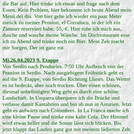
die Bar auf. Hier trinke ich etwas und frage nach dem
Essen. Kein Problem, hier bekomme ich heute Abend mein
Menü del dia. Von hier gehe ich wieder ein paar Meter
zurück zu meiner Pension, el Corralucu, in der ich ein
Zimmer reserviert habe, 55,-€. Hier ruhe ich mich aus,
dusche und wasche meine Wäsche. Im Dorfrestaurant esse
ich zu Abend und trinke noch ein Bier. Mein Zeh macht
mir Sorgen. Der ist ganz rot.
Mi.26.04.2023 9. Etappe
Von Serdio nach Pendueles. 7:50 Uhr Aufbruch von der
Pension in Serdio. Nach ausgiebigem Frühstück geht es
auf die 9. Etappe, von Serdio Richtung Llanes. Das Wetter
es ist bedeckt, aber noch trocken. Über einen schönen,
diesmal unbefestigten Weg geht es durch eine schöne
Landschaft. In Unquera überquere ich die Brücke und
verlasse damit Kantabrien und bin ab nun in Asturien. Jetzt
geht es aufwärts nach Colombres. In La Franca mache ich
eine kleine Pause und trinke eine kalte Cola. Der Himmel
wird etwas heller und die Sonne lässt sich blicken. Bis
jetzt klappt das Laufen ganz gut mit meinem lädierten Zeh.