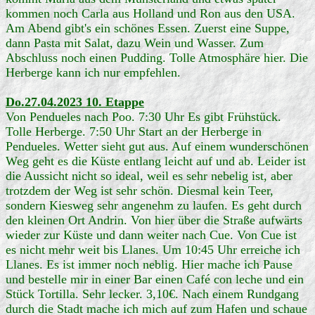
kommen noch Carla aus Holland und Ron aus den USA.
Am Abend gibt's ein schönes Essen. Zuerst eine Suppe,
dann Pasta mit Salat, dazu Wein und Wasser. Zum
Abschluss noch einen Pudding. Tolle Atmosphäre hier. Die
Herberge kann ich nur empfehlen.
Do.27.04.2023 10. Etappe
Von Pendueles nach Poo. 7:30 Uhr Es gibt Frühstück.
Tolle Herberge. 7:50 Uhr Start an der Herberge in
Pendueles. Wetter sieht gut aus. Auf einem wunderschönen
Weg geht es die Küste entlang leicht auf und ab. Leider ist
die Aussicht nicht so ideal, weil es sehr nebelig ist, aber
trotzdem der Weg ist sehr schön. Diesmal kein Teer,
sondern Kiesweg sehr angenehm zu laufen. Es geht durch
den kleinen Ort Andrin. Von hier über die Straße aufwärts
wieder zur Küste und dann weiter nach Cue. Von Cue ist
es nicht mehr weit bis Llanes. Um 10:45 Uhr erreiche ich
Llanes. Es ist immer noch neblig. Hier mache ich Pause
und bestelle mir in einer Bar einen Café con leche und ein
Stück Tortilla. Sehr lecker. 3,10€. Nach einem Rundgang
durch die Stadt mache ich mich auf zum Hafen und schaue