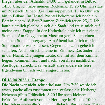
fliegen über den Atlantik. 14:00 Uhr gelandet in Bilbao.
14:30 Uhr, ich habe meinen Rucksack. 15:25 Uhr, ich sitze
im Bus nach Bilbao. 3,-€. Bus rappelvoll. 15:45 Uhr, ich
bin in Bilbao. Im Hostel Poshtel bekomme ich noch ein
Bett in einem 18-Bett-Zimmer. Ziemlich teuer, 25,-€. Ich
laufe ziemlich planlos durch die Stadt und freue mich auf
meine erste Etappe. In der Kathedrale hole ich mir einen
Stempel. Am Guggenheim Museum genieße ich einen
schönen Sonnenuntergang. Am Abend kaufe ich mir im
Supermarkt etwas zu essen. Gegen halb zehn gehe ich
schlafen. Noch bin ich alleine im Zimmer. Das ändert sich
in der Nacht. Die jungen Leute, die mit auf dem Zimmer
liegen, kommen, nach und nach, von ihren nächtlichen
Ausflügen zurück. Das verläuft alles andere als leise.
Irgendwann bin ich wohl eingeschlafen.
Di.18.04.2023 1. Etappe
Die Nacht war nicht sehr erholsam. Um 7:30 werde ich
wach, packe alles zusammen und verlasse die Herberge.
Nebenan gibt's Frühstück. 8:20 Uhr nach kleinem
Frühstück Aufbruch von der Herberge in Bilbao. 10:20
Uhr. Ich erreiche die Schwebebrücke in Portugalete. 11:00