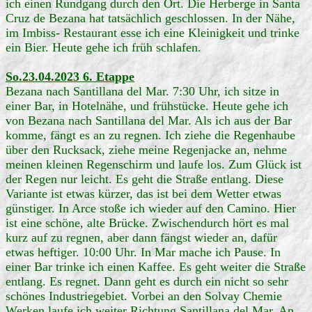
ich einen Rundgang durch den Ort. Die Herberge in Santa
Cruz de Bezana hat tatsächlich geschlossen. In der Nähe,
im Imbiss- Restaurant esse ich eine Kleinigkeit und trinke
ein Bier. Heute gehe ich früh schlafen.
So.23.04.2023 6. Etappe
Bezana nach Santillana del Mar. 7:30 Uhr, ich sitze in
einer Bar, in Hotelnähe, und frühstücke. Heute gehe ich
von Bezana nach Santillana del Mar. Als ich aus der Bar
komme, fängt es an zu regnen. Ich ziehe die Regenhaube
über den Rucksack, ziehe meine Regenjacke an, nehme
meinen kleinen Regenschirm und laufe los. Zum Glück ist
der Regen nur leicht. Es geht die Straße entlang. Diese
Variante ist etwas kürzer, das ist bei dem Wetter etwas
günstiger. In Arce stoße ich wieder auf den Camino. Hier
ist eine schöne, alte Brücke. Zwischendurch hört es mal
kurz auf zu regnen, aber dann fängst wieder an, dafür
etwas heftiger. 10:00 Uhr. In Mar mache ich Pause. In
einer Bar trinke ich einen Kaffee. Es geht weiter die Straße
entlang. Es regnet. Dann geht es durch ein nicht so sehr
schönes Industriegebiet. Vorbei an den Solvay Chemie
Werken laufe ich weiter Richtung Santillana del Mar. An