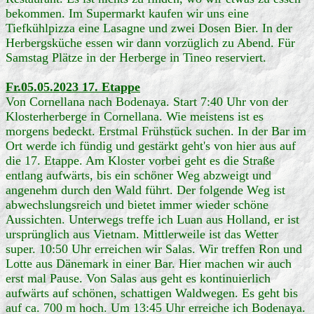
bekommen. Im Supermarkt kaufen wir uns eine
Tiefkühlpizza eine Lasagne und zwei Dosen Bier. In der
Herbergsküche essen wir dann vorzüglich zu Abend. Für
Samstag Plätze in der Herberge in Tineo reserviert.
Fr.05.05.2023 17. Etappe
Von Cornellana nach Bodenaya. Start 7:40 Uhr von der
Klosterherberge in Cornellana. Wie meistens ist es
morgens bedeckt. Erstmal Frühstück suchen. In der Bar im
Ort werde ich fündig und gestärkt geht's von hier aus auf
die 17. Etappe. Am Kloster vorbei geht es die Straße
entlang aufwärts, bis ein schöner Weg abzweigt und
angenehm durch den Wald führt. Der folgende Weg ist
abwechslungsreich und bietet immer wieder schöne
Aussichten. Unterwegs treffe ich Luan aus Holland, er ist
ursprünglich aus Vietnam. Mittlerweile ist das Wetter
super. 10:50 Uhr erreichen wir Salas. Wir treffen Ron und
Lotte aus Dänemark in einer Bar. Hier machen wir auch
erst mal Pause. Von Salas aus geht es kontinuierlich
aufwärts auf schönen, schattigen Waldwegen. Es geht bis
auf ca. 700 m hoch. Um 13:45 Uhr erreiche ich Bodenaya.