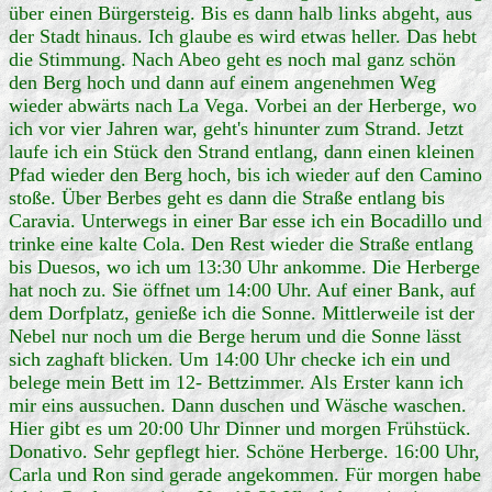
über einen Bürgersteig. Bis es dann halb links abgeht, aus
der Stadt hinaus. Ich glaube es wird etwas heller. Das hebt
die Stimmung. Nach Abeo geht es noch mal ganz schön
den Berg hoch und dann auf einem angenehmen Weg
wieder abwärts nach La Vega. Vorbei an der Herberge, wo
ich vor vier Jahren war, geht's hinunter zum Strand. Jetzt
laufe ich ein Stück den Strand entlang, dann einen kleinen
Pfad wieder den Berg hoch, bis ich wieder auf den Camino
stoße. Über Berbes geht es dann die Straße entlang bis
Caravia. Unterwegs in einer Bar esse ich ein Bocadillo und
trinke eine kalte Cola. Den Rest wieder die Straße entlang
bis Duesos, wo ich um 13:30 Uhr ankomme. Die Herberge
hat noch zu. Sie öffnet um 14:00 Uhr. Auf einer Bank, auf
dem Dorfplatz, genieße ich die Sonne. Mittlerweile ist der
Nebel nur noch um die Berge herum und die Sonne lässt
sich zaghaft blicken. Um 14:00 Uhr checke ich ein und
belege mein Bett im 12- Bettzimmer. Als Erster kann ich
mir eins aussuchen. Dann duschen und Wäsche waschen.
Hier gibt es um 20:00 Uhr Dinner und morgen Frühstück.
Donativo. Sehr gepflegt hier. Schöne Herberge. 16:00 Uhr,
Carla und Ron sind gerade angekommen. Für morgen habe