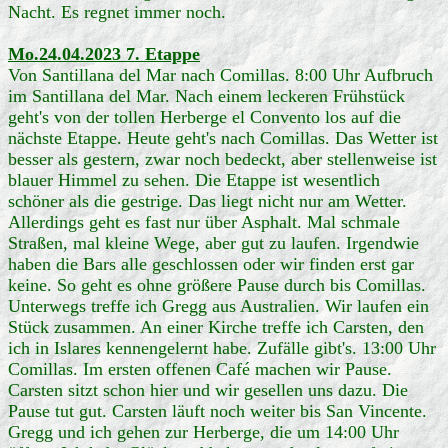
Nacht. Es regnet immer noch.
Mo.24.04.2023 7. Etappe
Von Santillana del Mar nach Comillas. 8:00 Uhr Aufbruch
im Santillana del Mar. Nach einem leckeren Frühstück
geht's von der tollen Herberge el Convento los auf die
nächste Etappe. Heute geht's nach Comillas. Das Wetter ist
besser als gestern, zwar noch bedeckt, aber stellenweise ist
blauer Himmel zu sehen. Die Etappe ist wesentlich
schöner als die gestrige. Das liegt nicht nur am Wetter.
Allerdings geht es fast nur über Asphalt. Mal schmale
Straßen, mal kleine Wege, aber gut zu laufen. Irgendwie
haben die Bars alle geschlossen oder wir finden erst gar
keine. So geht es ohne größere Pause durch bis Comillas.
Unterwegs treffe ich Gregg aus Australien. Wir laufen ein
Stück zusammen. An einer Kirche treffe ich Carsten, den
ich in Islares kennengelernt habe. Zufälle gibt's. 13:00 Uhr
Comillas. Im ersten offenen Café machen wir Pause.
Carsten sitzt schon hier und wir gesellen uns dazu. Die
Pause tut gut. Carsten läuft noch weiter bis San Vincente.
Gregg und ich gehen zur Herberge, die um 14:00 Uhr