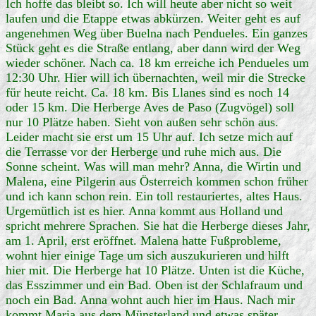
Ich hoffe das bleibt so. Ich will heute aber nicht so weit
laufen und die Etappe etwas abkürzen. Weiter geht es auf
angenehmen Weg über Buelna nach Pendueles. Ein ganzes
Stück geht es die Straße entlang, aber dann wird der Weg
wieder schöner. Nach ca. 18 km erreiche ich Pendueles um
12:30 Uhr. Hier will ich übernachten, weil mir die Strecke
für heute reicht. Ca. 18 km. Bis Llanes sind es noch 14
oder 15 km. Die Herberge Aves de Paso (Zugvögel) soll
nur 10 Plätze haben. Sieht von außen sehr schön aus.
Leider macht sie erst um 15 Uhr auf. Ich setze mich auf
die Terrasse vor der Herberge und ruhe mich aus. Die
Sonne scheint. Was will man mehr? Anna, die Wirtin und
Malena, eine Pilgerin aus Österreich kommen schon früher
und ich kann schon rein. Ein toll restauriertes, altes Haus.
Urgemütlich ist es hier. Anna kommt aus Holland und
spricht mehrere Sprachen. Sie hat die Herberge dieses Jahr,
am 1. April, erst eröffnet. Malena hatte Fußprobleme,
wohnt hier einige Tage um sich auszukurieren und hilft
hier mit. Die Herberge hat 10 Plätze. Unten ist die Küche,
das Esszimmer und ein Bad. Oben ist der Schlafraum und
noch ein Bad. Anna wohnt auch hier im Haus. Nach mir
kommt Maria aus dem Münsterland und etwas später