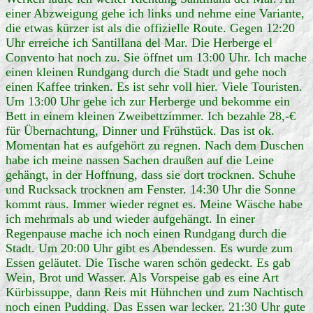
einer Abzweigung gehe ich links und nehme eine Variante,
die etwas kürzer ist als die offizielle Route. Gegen 12:20
Uhr erreiche ich Santillana del Mar. Die Herberge el
Convento hat noch zu. Sie öffnet um 13:00 Uhr. Ich mache
einen kleinen Rundgang durch die Stadt und gehe noch
einen Kaffee trinken. Es ist sehr voll hier. Viele Touristen.
Um 13:00 Uhr gehe ich zur Herberge und bekomme ein
Bett in einem kleinen Zweibettzimmer. Ich bezahle 28,-€
für Übernachtung, Dinner und Frühstück. Das ist ok.
Momentan hat es aufgehört zu regnen. Nach dem Duschen
habe ich meine nassen Sachen draußen auf die Leine
gehängt, in der Hoffnung, dass sie dort trocknen. Schuhe
und Rucksack trocknen am Fenster. 14:30 Uhr die Sonne
kommt raus. Immer wieder regnet es. Meine Wäsche habe
ich mehrmals ab und wieder aufgehängt. In einer
Regenpause mache ich noch einen Rundgang durch die
Stadt. Um 20:00 Uhr gibt es Abendessen. Es wurde zum
Essen geläutet. Die Tische waren schön gedeckt. Es gab
Wein, Brot und Wasser. Als Vorspeise gab es eine Art
Kürbissuppe, dann Reis mit Hühnchen und zum Nachtisch
noch einen Pudding. Das Essen war lecker. 21:30 Uhr gute