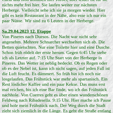
nichts mehr frei hier. Sie laufen weiter zur nächsten
Herberge. Vielleicht sehe ich sie ja morgen wieder. Hier
gibt es kein Restaurant in der Nähe, also esse ich nur ein
paar Nüsse. Wir sind zu 6 Leuten in der Herberge.
Sa.29.04.2023 12. Etappe
Von Pineres nach Duesos. Die Nacht war nicht sehr
angenehm. Mehrere Schnarcher wechselten sich ab. Die
Betten quietschten. Nur eine Toilette hier und eine Dusche.
Schon früh rödelt der erste herum. Gegen 6:45 Uhr stehe
ich als Letzter auf. 7:15 Uhr Start von der Herberge in
Pineres. Das Wetter ist neblig bedeckt. Ob es Regen oder
ob es der Nebel ist, kann ich nicht sagen, auf jeden Fall ist
die Luft feucht. Es dämmert. So früh bin ich noch nie
losgelaufen. Das Frühstück war mehr als spartanisch. Ein
Rest löslicher Kaffee und ein paar Kekse. Das muss erst
mal reichen, bis ich eine Bar finde, wo ich das Frühstück
nachhole. Von Cuerres geht es über einen wunderschönen
Feldweg nach Ribadesella. 9:15 Uhr. Hier mache ich Pause
und hole mein Frühstück nach. Der Weg durch die Stadt
zieht sich ziemlich in die Länge. Es geht die Straße entlang