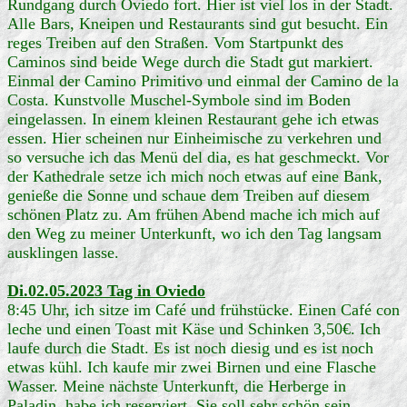
Rundgang durch Oviedo fort. Hier ist viel los in der Stadt.
Alle Bars, Kneipen und Restaurants sind gut besucht. Ein
reges Treiben auf den Straßen. Vom Startpunkt des
Caminos sind beide Wege durch die Stadt gut markiert.
Einmal der Camino Primitivo und einmal der Camino de la
Costa. Kunstvolle Muschel-Symbole sind im Boden
eingelassen. In einem kleinen Restaurant gehe ich etwas
essen. Hier scheinen nur Einheimische zu verkehren und
so versuche ich das Menü del dia, es hat geschmeckt. Vor
der Kathedrale setze ich mich noch etwas auf eine Bank,
genieße die Sonne und schaue dem Treiben auf diesem
schönen Platz zu. Am frühen Abend mache ich mich auf
den Weg zu meiner Unterkunft, wo ich den Tag langsam
ausklingen lasse.
Di.02.05.2023 Tag in Oviedo
8:45 Uhr, ich sitze im Café und frühstücke. Einen Café con
leche und einen Toast mit Käse und Schinken 3,50€. Ich
laufe durch die Stadt. Es ist noch diesig und es ist noch
etwas kühl. Ich kaufe mir zwei Birnen und eine Flasche
Wasser. Meine nächste Unterkunft, die Herberge in
Paladin, habe ich reserviert. Sie soll sehr schön sein.