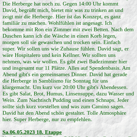
Die Herberge hat noch zu. Gegen 14:00 Uhr kommt
David, begrüßt mich, bietet mir was zu trinken an und
zeigt mir die Herberge. Hier ist das Konzept, es ganz
familiär zu machen. Wohlfühlen ist angesagt. Ich
bekomme mit Ron ein Zimmer mit zwei Betten. Nach dem
Duschen kann ich die Wäsche in einen Korb legen,
morgen soll sie gewaschen und trocken sein. Einfach
super. Wir sollen uns wie Zuhause fühlen. David sagt, er
wäre Hospitalero und kein Kellner. Wir sollten uns
nehmen, was wir wollen. Es gibt zwei Badezimmer hier
und insgesamt nur 11 Plätze. Alles auf Spendenbasis. Am
Abend gibt's ein gemeinsames Dinner. David hat gerade
die Herberge in Samblismo für Sonntag für uns
klargemacht. Um kurz vor 20:00 Uhr gibt's Abendessen.
Es gibt Salat, Brot, Humus, Linsensuppe, dazu Wasser und
Wein. Zum Nachtisch Pudding und einen Schnaps. Jeder
sollte sich kurz vorstellen und was zum Camino sagen.
David hat den Abend schön gestaltet. Tolle Atmosphäre
hier. Super Herberge, nur zu empfehlen.
Sa.06.05.2023 18. Etappe