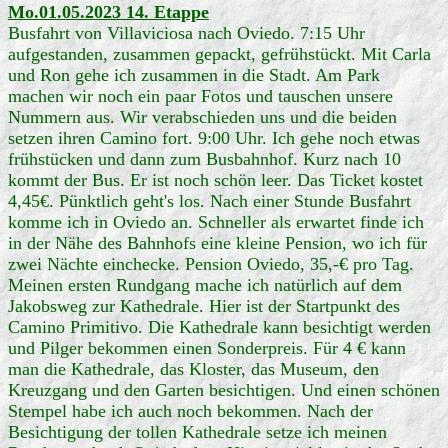
Mo.01.05.2023 14. Etappe
Busfahrt von Villaviciosa nach Oviedo. 7:15 Uhr
aufgestanden, zusammen gepackt, gefrühstückt. Mit Carla
und Ron gehe ich zusammen in die Stadt. Am Park
machen wir noch ein paar Fotos und tauschen unsere
Nummern aus. Wir verabschieden uns und die beiden
setzen ihren Camino fort. 9:00 Uhr. Ich gehe noch etwas
frühstücken und dann zum Busbahnhof. Kurz nach 10
kommt der Bus. Er ist noch schön leer. Das Ticket kostet
4,45€. Pünktlich geht's los. Nach einer Stunde Busfahrt
komme ich in Oviedo an. Schneller als erwartet finde ich
in der Nähe des Bahnhofs eine kleine Pension, wo ich für
zwei Nächte einchecke. Pension Oviedo, 35,-€ pro Tag.
Meinen ersten Rundgang mache ich natürlich auf dem
Jakobsweg zur Kathedrale. Hier ist der Startpunkt des
Camino Primitivo. Die Kathedrale kann besichtigt werden
und Pilger bekommen einen Sonderpreis. Für 4 € kann
man die Kathedrale, das Kloster, das Museum, den
Kreuzgang und den Garten besichtigen. Und einen schönen
Stempel habe ich auch noch bekommen. Nach der
Besichtigung der tollen Kathedrale setze ich meinen