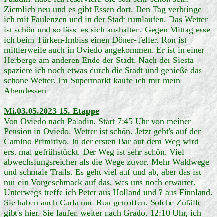
Ziemlich neu und es gibt Essen dort. Den Tag verbringe
ich mit Faulenzen und in der Stadt rumlaufen. Das Wetter
ist schön und so lässt es sich aushalten. Gegen Mittag esse
ich beim Türken-Imbiss einen Döner-Teller. Ron ist
mittlerweile auch in Oviedo angekommen. Er ist in einer
Herberge am anderen Ende der Stadt. Nach der Siesta
spaziere ich noch etwas durch die Stadt und genieße das
schöne Wetter. Im Supermarkt kaufe ich mir mein
Abendessen.
Mi.03.05.2023 15. Etappe
Von Oviedo nach Paladin. Start 7:45 Uhr von meiner
Pension in Oviedo. Wetter ist schön. Jetzt geht's auf den
Camino Primitivo. In der ersten Bar auf dem Weg wird
erst mal gefrühstückt. Der Weg ist sehr schön. Viel
abwechslungsreicher als die Wege zuvor. Mehr Waldwege
und schmale Trails. Es geht viel auf und ab, aber das ist
nur ein Vorgeschmack auf das, was uns noch erwartet.
Unterwegs treffe ich Peter aus Holland und ? aus Finnland.
Sie haben auch Carla und Ron getroffen. Solche Zufälle
gibt's hier. Sie laufen weiter nach Grado. 12:10 Uhr, ich