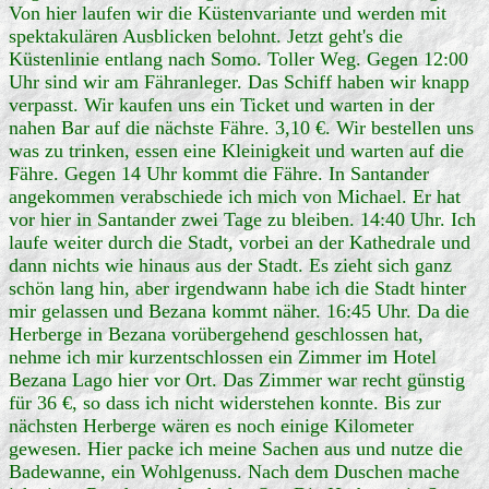
Von hier laufen wir die Küstenvariante und werden mit
spektakulären Ausblicken belohnt. Jetzt geht's die
Küstenlinie entlang nach Somo. Toller Weg. Gegen 12:00
Uhr sind wir am Fähranleger. Das Schiff haben wir knapp
verpasst. Wir kaufen uns ein Ticket und warten in der
nahen Bar auf die nächste Fähre. 3,10 €. Wir bestellen uns
was zu trinken, essen eine Kleinigkeit und warten auf die
Fähre. Gegen 14 Uhr kommt die Fähre. In Santander
angekommen verabschiede ich mich von Michael. Er hat
vor hier in Santander zwei Tage zu bleiben. 14:40 Uhr. Ich
laufe weiter durch die Stadt, vorbei an der Kathedrale und
dann nichts wie hinaus aus der Stadt. Es zieht sich ganz
schön lang hin, aber irgendwann habe ich die Stadt hinter
mir gelassen und Bezana kommt näher. 16:45 Uhr. Da die
Herberge in Bezana vorübergehend geschlossen hat,
nehme ich mir kurzentschlossen ein Zimmer im Hotel
Bezana Lago hier vor Ort. Das Zimmer war recht günstig
für 36 €, so dass ich nicht widerstehen konnte. Bis zur
nächsten Herberge wären es noch einige Kilometer
gewesen. Hier packe ich meine Sachen aus und nutze die
Badewanne, ein Wohlgenuss. Nach dem Duschen mache