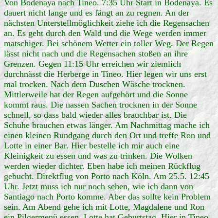
Von Bodenaya nach Tineo. 7:35 Uhr Start in Bodenaya. Es
dauert nicht lange und es fängt an zu regnen. An der
nächsten Unterstellmöglichkeit ziehe ich die Regensachen
an. Es geht durch den Wald und die Wege werden immer
matschiger. Bei schönem Wetter ein toller Weg. Der Regen
lässt nicht nach und die Regensachen stoßen an ihre
Grenzen. Gegen 11:15 Uhr erreichen wir ziemlich
durchnässt die Herberge in Tineo. Hier legen wir uns erst
mal trocken. Nach dem Duschen Wäsche trocknen.
Mittlerweile hat der Regen aufgehört und die Sonne
kommt raus. Die nassen Sachen trocknen in der Sonne
schnell, so dass bald wieder alles brauchbar ist. Die
Schuhe brauchen etwas länger. Am Nachmittag mache ich
einen kleinen Rundgang durch den Ort und treffe Ron und
Lotte in einer Bar. Hier bestelle ich mir auch eine
Kleinigkeit zu essen und was zu trinken. Die Wolken
werden wieder dichter. Eben habe ich meinen Rückflug
gebucht. Direktflug von Porto nach Köln. Am 25.5. 12:45
Uhr. Jetzt muss ich nur noch sehen, wie ich dann von
Santiago nach Porto komme. Aber das sollte kein Problem
sein. Am Abend gehe ich mit Lotte, Magdalene und Ron
ein Pilgermenü essen. Lotte hat Geburtstag. Hier in Tineo