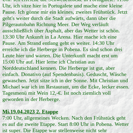
Uhr, ich sitze hier in Portugalete und mache eine kleine
Pause. Ich gönne mir ein kleines, zweites Frühstück. Jetzt
geht's weiter durch die Stadt aufwärts, dann über die
Pilgerautobahn Richtung Meer. Der Weg verläuft
ausschließlich über Asphalt, aber das Wetter ist schön.
13:30 Uhr Ankunft in La Arena. Hier mache ich eine
Pause. Am Strand entlang geht es weiter. 14:30 Uhr
erreiche ich die Herberge in Pobena. Es sind schon drei
Leute hier und warten. Die Unterkunft macht erst um
15:00 Uhr auf. Hier lerne ich Christian aus
Norddeutschland kennen. Die Herberge ist gut, aber
einfach. Donativo (auf Spendenbasis). Geduscht, Wäsche
gewaschen. Jetzt sitze ich in der Sonne. Mit Christian und
Michael war ich im Restaurant, um die Ecke, lecker essen.
Tagesmenü mit Wein 12,-€. Ist noch ziemlich voll
geworden in der Herberge.
Mi.19.04.2023 2. Etappe
7:00 Uhr, allgemeines Wecken. Nach den Frühstück geht
es auf die zweite Etappe. Start 8:00 Uhr in Pobena. Wetter
ist super. Die Etappe war stellenweise nicht sehr