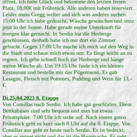
öffnet. Ich habe Glück und bekomme den letzten freien
Platz. 18,00€ mit Frühstück. Alle anderen haben reserviert.
Leider muss Gregg weiter und sich was anderes suchen.
15:00 Uhr ich habe geduscht, Wäsche gewaschen und sitze
jetzt in der Sonne. Habe gerade meine Unterkunft für
morgen klar gemacht. In Serdio hat die Herberge
geschlossen, deshalb habe ich mir dort ein Zimmer
gebucht. Gegen 17:00 Uhr mache ich mich auf den Weg in
die Stadt und schaue mich etwas um. Es fängt leicht an zu
regnen. Ich gehe schnell hoch zur Herberge und hänge
meine Wäsche ab. Um 19:15 Uhr finde ich ein kleines
Restaurant und bestelle mir das Pilgermenü. Es gab
Lasagne, Fleisch mit Pommes, Pudding und Wein für 13,-
€.
Di.25.04.2023 8. Etappe
Von Comillas nach Serdio. Ich habe gut geschlafen. Diese
Bettkabinen sind sehr bequem und man hat etwas
Privatsphäre. 7:00 Uhr ich stehe auf. Nach einem guten
Frühstück geht es kurz nach 8 Uhr auf die 8. Etappe. Von
Comillas aus geht es heute nach Serdio. Es ist bedeckt,
aber es regnet nicht und das ist die Hauptsache. Es geht