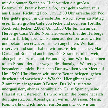
mir die bunten Steine an. Hier wurden die großen
Betonwürfel kreativ bemalt. So, jetzt geht's weiter, raus
aus Llanes, Richtung Poo. Um 12:30 Uhr erreiche ich Poo.
Hier geht's gleich in die erste Bar, wo ich etwas zu Mittag
esse. Einen großen Café con leche und noch ein Tortilla.
Auch sehr lecker. 2,80€. Um 13:30 Uhr bin ich an der
Herberge Casa Verde. Normalerweise öffnet die Herberge
erst um 15 Uhr, aber wir können auf der Terrasse warten
und bekommen etwas zu trinken angeboten. Wir hatten
reserviert und somit haben wir unsere Betten sicher. Maria,
Carla und Ron sind auch hier. Der Strand ist nicht weit,
also geht es erst mal auf Erkundungstour. Wir finden einen
tollen Strand, der aber wegen des dunstigen Wetters ganz
besonders aussieht. Es ziehen Dunstwolken vom Meer auf.
Um 15:00 Uhr können wir unsere Betten belegen, gehen
duschen und waschen die Wäsche. Hier gibt es zwei
Zimmer mit insgesamt 9 Betten. Der Wirt ist etwas
unorganisiert, aber er bemüht sich. Er ist Spanier, seine
Frau ist aus Österreich. Es wird warm, die Sonne hat sich
durchgesetzt. Am Abend gehen wir im Ort essen. Maria,
Ron, Carla und ich finden ein Restaurant, wo wir um