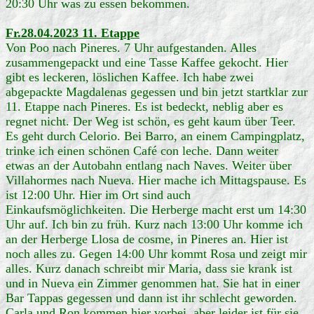
20:30 Uhr was zu essen bekommen.
Fr.28.04.2023 11. Etappe
Von Poo nach Pineres. 7 Uhr aufgestanden. Alles
zusammengepackt und eine Tasse Kaffee gekocht. Hier
gibt es leckeren, löslichen Kaffee. Ich habe zwei
abgepackte Magdalenas gegessen und bin jetzt startklar zur
11. Etappe nach Pineres. Es ist bedeckt, neblig aber es
regnet nicht. Der Weg ist schön, es geht kaum über Teer.
Es geht durch Celorio. Bei Barro, an einem Campingplatz,
trinke ich einen schönen Café con leche. Dann weiter
etwas an der Autobahn entlang nach Naves. Weiter über
Villahormes nach Nueva. Hier mache ich Mittagspause. Es
ist 12:00 Uhr. Hier im Ort sind auch
Einkaufsmöglichkeiten. Die Herberge macht erst um 14:30
Uhr auf. Ich bin zu früh. Kurz nach 13:00 Uhr komme ich
an der Herberge Llosa de cosme, in Pineres an. Hier ist
noch alles zu. Gegen 14:00 Uhr kommt Rosa und zeigt mir
alles. Kurz danach schreibt mir Maria, dass sie krank ist
und in Nueva ein Zimmer genommen hat. Sie hat in einer
Bar Tappas gegessen und dann ist ihr schlecht geworden.
Carla und Ron kommen hier vorbei, aber leider ist für sie