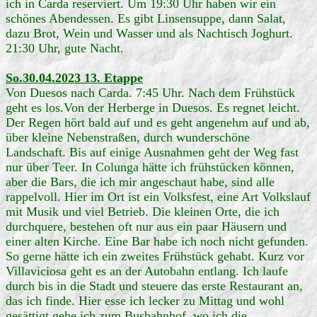
ich in Carda reserviert. Um 19:30 Uhr haben wir ein
schönes Abendessen. Es gibt Linsensuppe, dann Salat,
dazu Brot, Wein und Wasser und als Nachtisch Joghurt.
21:30 Uhr, gute Nacht.
So.30.04.2023 13. Etappe
Von Duesos nach Carda. 7:45 Uhr. Nach dem Frühstück
geht es los.Von der Herberge in Duesos. Es regnet leicht.
Der Regen hört bald auf und es geht angenehm auf und ab,
über kleine Nebenstraßen, durch wunderschöne
Landschaft. Bis auf einige Ausnahmen geht der Weg fast
nur über Teer. In Colunga hätte ich frühstücken können,
aber die Bars, die ich mir angeschaut habe, sind alle
rappelvoll. Hier im Ort ist ein Volksfest, eine Art Volkslauf
mit Musik und viel Betrieb. Die kleinen Orte, die ich
durchquere, bestehen oft nur aus ein paar Häusern und
einer alten Kirche. Eine Bar habe ich noch nicht gefunden.
So gerne hätte ich ein zweites Frühstück gehabt. Kurz vor
Villaviciosa geht es an der Autobahn entlang. Ich laufe
durch bis in die Stadt und steuere das erste Restaurant an,
das ich finde. Hier esse ich lecker zu Mittag und wohl
gesättigt gehe ich zum Busbahnhof, wo ich die